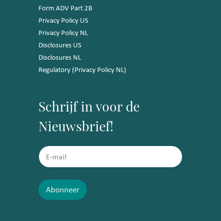
Form ADV Part 2B
Privacy Policy US
Privacy Policy NL
Disclosures US
Disclosures NL
Regulatory (Privacy Policy NL)
Schrijf in voor de
Nieuwsbrief!
E
E
m
m
a
a
i
i
l
l
Abonneer
*
*
E
m
a