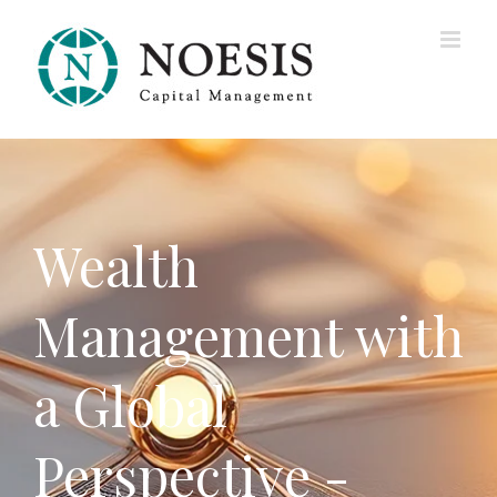
Ga
naar
inhoud
Wealth
Management with
a Global
Perspective -