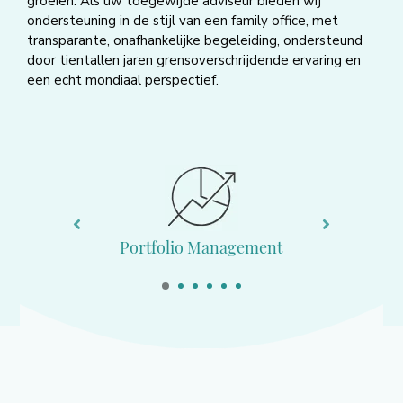
groeien. Als uw toegewijde adviseur bieden wij
ondersteuning in de stijl van een family office, met
transparante, onafhankelijke begeleiding, ondersteund
door tientallen jaren grensoverschrijdende ervaring en
een echt mondiaal perspectief.
Fina
Portfolio Management